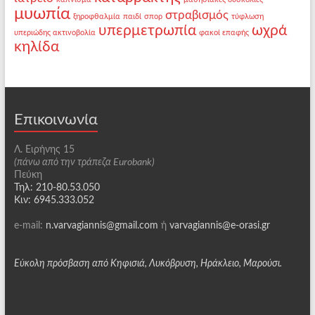
μυωπία
στραβισμός
ξηροφθαλμία
παιδί
σπορ
τύφλωση
υπερμετρωπία
ωχρά
υπεριώδης ακτινοβολία
φακοί επαφής
κηλίδα
Επικοινωνία
Λ. Ειρήνης 15
(πάνω από την τράπεζα Eurobank)
Πεύκη
Τηλ: 210-80.53.050
Κιν: 6945.333.052
e-mail:
n.varvagiannis@gmail.com
ή
varvagiannis@e-orasi.gr
Εύκολη πρόσβαση από Κηφισιά, Λυκόβρυση, Ηράκλειο, Μαρούσι.