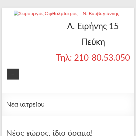
Skip
to
content
Χειρουργός
Ιατρείο
Λ. Ειρήνης 15
Πεύκης
Οφθαλμίατρος
Πεύκη
– Ν.
Τηλ: 210-80.53.050
Βαρβαγιάννης
Menu
Νέα ιατρείου
Νέος χώρος, ίδιο όραμα!