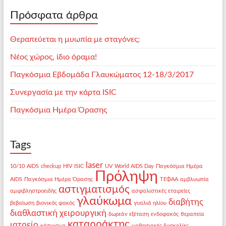
Πρόσφατα άρθρα
Θεραπεύεται η μυωπία με σταγόνες;
Νέος χώρος, ίδιο όραμα!
Παγκόσμια Εβδομάδα Γλαυκώματος 12-18/3/2017
Συνεργασία με την κάρτα ISIC
Παγκόσμια Ημέρα Όρασης
Tags
laser
10/10
AIDS
checkup
HIV
ISIC
UV
World AIDS Day
Παγκόσμια Ημέρα
Πρόληψη
AIDS
Παγκόσμια Ημέρα Όρασης
ΤΕΦΑΑ
αμβλυωπία
αστιγματισμός
αμφιβληστροειδής
ασφαλιστικές εταιρείες
γλαύκωμα
διαβήτης
βεβαίωση
βιονικός φακός
γυαλιά ηλίου
διαθλαστική χειρουργική
δωρεάν εξέταση
ενδοφακός
θεραπεία
καταρράκτης
ιατρείο
κάπνισμα
μαθησιακές δυσκολίες