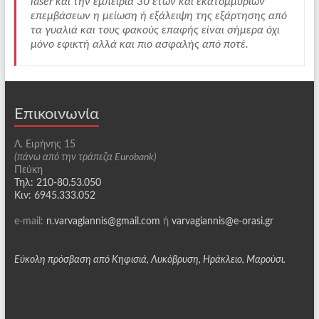
laser και την εμπειρία 30 ετών και εκατομμυρίων
επεμβάσεων η μείωση ή εξάλειψη της εξάρτησης από
τα γυαλιά και τους φακούς επαφής είναι σήμερα όχι
μόνο εφικτή αλλά και πιο ασφαλής από ποτέ.
Επικοινωνία
Λ. Ειρήνης 15
(πάνω από την τράπεζα Eurobank)
Πεύκη
Τηλ: 210-80.53.050
Κιν: 6945.333.052
e-mail:
n.varvagiannis@gmail.com
ή
varvagiannis@e-orasi.gr
Εύκολη πρόσβαση από Κηφισιά, Λυκόβρυση, Ηράκλειο, Μαρούσι.