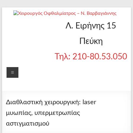
Skip
to
content
Χειρουργός
Ιατρείο
Λ. Ειρήνης 15
Πεύκης
Οφθαλμίατρος
Πεύκη
– Ν.
Τηλ: 210-80.53.050
Βαρβαγιάννης
Menu
Διαθλαστική χειρουργική: laser
μυωπίας, υπερμετρωπίας
αστιγματισμού